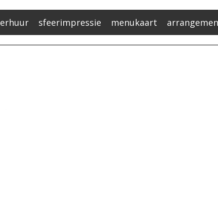
verhuur
sfeerimpressie
menukaart
arrangemen