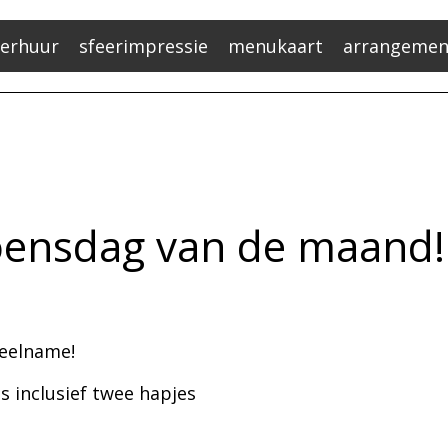
verhuur
sfeerimpressie
menukaart
arrangemen
woensdag van de maand!
deelname!
s inclusief twee hapjes