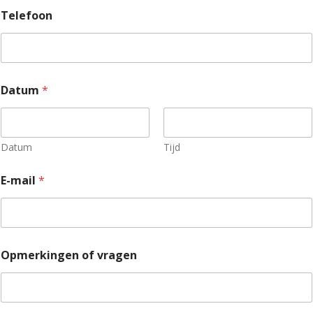
Telefoon
*
Datum
*
*
(
o
p
t
Datum
Tijd
i
o
E-mail
*
n
e
e
l
)
Opmerkingen of vragen