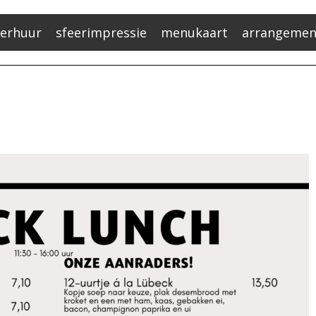
verhuur
sfeerimpressie
menukaart
arrangemen