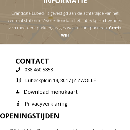
INFORMATIE
Grandcafe Lubeck is gevestigd aan de achterzijde van het
centraal station in Zwolle. Rondom het Lubeckplein bevinden
zich meerdere parkeergarages waar u kunt parkeren.
Gratis
WIFI
CONTACT
038 460 5858
Lubeckplein 14, 8017 JZ ZWOLLE
Download menukaart
Privacyverklaring
OPENINGSTIJDEN